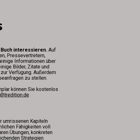
s
 Buch interessieren. 
Auf 
n, Pressevertretern, 
inige Informationen über 
inige Bilder, Zitate und 
zur Verfügung. Außerdem 
seanfragen zu stellen.
plar können Sie kostenlos 
@tredition.de
r umrissenen Kapiteln 
lichen Fähigkeiten voll 
ren Übungen, konkreten 
ichenden Strategien. 