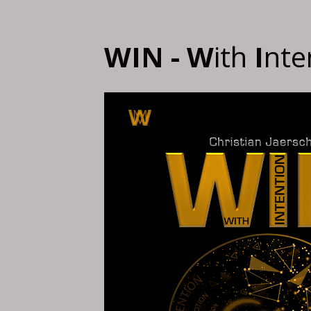
WIN - W
ith
 I
nte